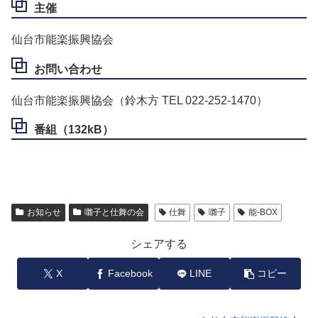
主催
仙台市能楽振興協会
お問い合わせ
仙台市能楽振興協会（鈴木方 TEL 022-252-1470）
番組（132kB）
お知らせ
囃子と仕舞の会
仕舞
囃子
能-BOX
シェアする
X
Facebook
LINE
コピー