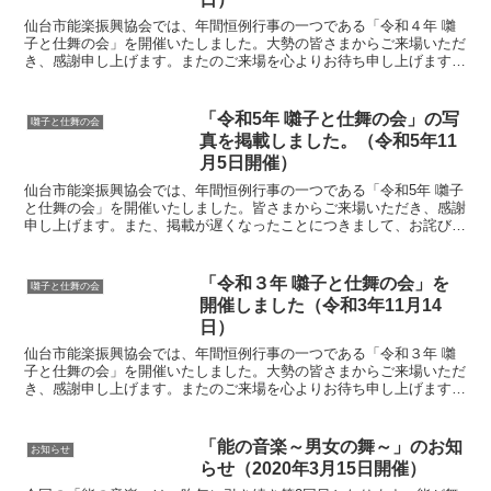
仙台市能楽振興協会では、年間恒例行事の一つである「令和４年 囃
子と仕舞の会」を開催いたしました。大勢の皆さまからご来場いただ
き、感謝申し上げます。またのご来場を心よりお待ち申し上げます。
連吟 金春流「四海波」仕舞 金春流「草子洗小町・実盛...
「令和5年 囃子と仕舞の会」の写
囃子と仕舞の会
真を掲載しました。（令和5年11
月5日開催）
仙台市能楽振興協会では、年間恒例行事の一つである「令和5年 囃子
と仕舞の会」を開催いたしました。皆さまからご来場いただき、感謝
申し上げます。また、掲載が遅くなったことにつきまして、お詫び申
し上げます。仕舞 宝生流「高野物狂 クセ」仙台架松会...
「令和３年 囃子と仕舞の会」を
囃子と仕舞の会
開催しました（令和3年11月14
日）
仙台市能楽振興協会では、年間恒例行事の一つである「令和３年 囃
子と仕舞の会」を開催いたしました。大勢の皆さまからご来場いただ
き、感謝申し上げます。またのご来場を心よりお待ち申し上げます。
連吟 喜多流「四海波」東北大学喜多会仕舞 喜多流「経...
「能の音楽～男女の舞～」のお知
お知らせ
らせ（2020年3月15日開催）