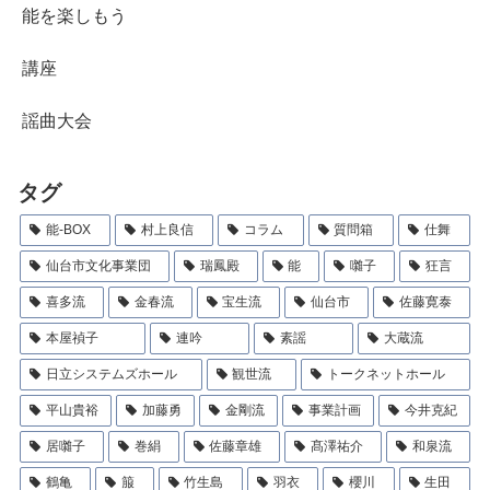
能を楽しもう
講座
謡曲大会
タグ
能-BOX
村上良信
コラム
質問箱
仕舞
仙台市文化事業団
瑞鳳殿
能
囃子
狂言
喜多流
金春流
宝生流
仙台市
佐藤寛泰
本屋禎子
連吟
素謡
大蔵流
日立システムズホール
観世流
トークネットホール
平山貴裕
加藤勇
金剛流
事業計画
今井克紀
居囃子
巻絹
佐藤章雄
髙澤祐介
和泉流
鶴亀
箙
竹生島
羽衣
櫻川
生田