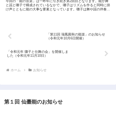
今回の「能の音楽」は一昨年に引き続き第2回目となります。能が舞
と謡と囃子で構成されているなかで、囃子はリズムを作ると同時に掛
け声とともに能の大事な要素となっています。囃子は舞や謡の伴奏を
するのではなく、シテや地謡と対等に対峙して能の調べを構...
「第11回 瑞鳳殿秋の能楽」のお知らせ
（令和元年10月6日開催）
「令和元年 囃子と仕舞の会」を開催しま
した（令和元年11月10日）
ホーム
お知らせ
第１回 仙臺能のお知らせ