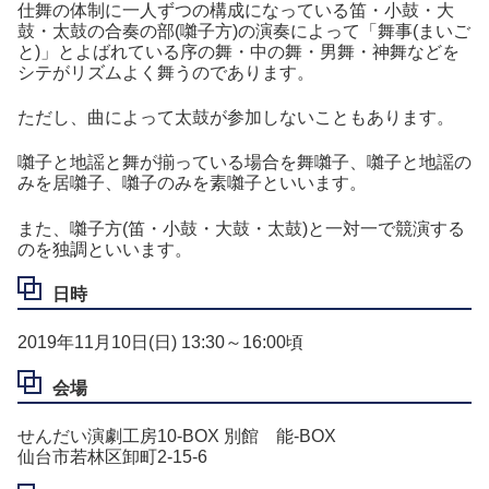
仕舞の体制に一人ずつの構成になっている笛・小鼓・大
鼓・太鼓の合奏の部(囃子方)の演奏によって「舞事(まいご
と)」とよばれている序の舞・中の舞・男舞・神舞などを
シテがリズムよく舞うのであります。
ただし、曲によって太鼓が参加しないこともあります。
囃子と地謡と舞が揃っている場合を舞囃子、囃子と地謡の
みを居囃子、囃子のみを素囃子といいます。
また、囃子方(笛・小鼓・大鼓・太鼓)と一対一で競演する
のを独調といいます。
日時
2019年11月10日(日) 13:30～16:00頃
会場
せんだい演劇工房10-BOX 別館 能-BOX
仙台市若林区卸町2-15-6