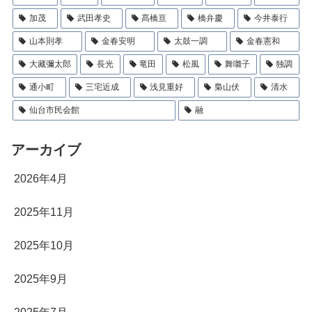
加茂
武田孝史
髙橋亘
橋弁慶
今井泰行
山本則孝
金春安明
太鼓一調
金春憲和
大藏彌太郎
長光
竜田
松風
舞囃子
独調
通小町
三宅近成
浅見重好
梟山伏
清水
仙台市民会館
融
アーカイブ
2026年4月
2025年11月
2025年10月
2025年9月