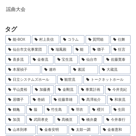
謡曲大会
タグ
能-BOX
村上良信
コラム
質問箱
仕舞
仙台市文化事業団
瑞鳳殿
能
囃子
狂言
喜多流
金春流
宝生流
仙台市
佐藤寛泰
本屋禎子
連吟
素謡
大蔵流
日立システムズホール
観世流
トークネットホール
平山貴裕
加藤勇
金剛流
事業計画
今井克紀
居囃子
巻絹
佐藤章雄
髙澤祐介
和泉流
鶴亀
箙
竹生島
羽衣
櫻川
生田
加茂
武田孝史
髙橋亘
橋弁慶
今井泰行
山本則孝
金春安明
太鼓一調
金春憲和