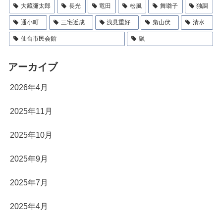
大藏彌太郎
長光
竜田
松風
舞囃子
独調
通小町
三宅近成
浅見重好
梟山伏
清水
仙台市民会館
融
アーカイブ
2026年4月
2025年11月
2025年10月
2025年9月
2025年7月
2025年4月