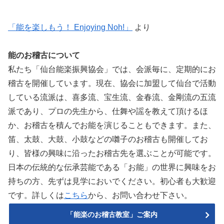
「能を楽しもう！ Enjoying Noh!」
より
能のお稽古について
私たち「仙台能楽振興協会」では、会派毎に、定期的にお
稽古を開催しています。現在、協会に加盟して仙台で活動
している流派は、喜多流、宝生流、金春流、金剛流の五流
派であり、プロの先生から、仕舞や謡を教えて頂けるほ
か、お稽古を積んでお能を演じることもできます。また、
笛、太鼓、大鼓、小鼓などの囃子のお稽古も開催してお
り、皆様の興味に沿ったお稽古先を選ぶことが可能です。
日本の伝統的な伝承芸能である「お能」の世界に興味をお
持ちの方、先ずは見学においでください。初心者も大歓迎
です。詳しくは
こちら
から、お問い合わせ下さい。
「能楽のお稽古教室」ご案内