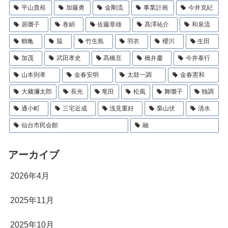
平山貴裕
加藤勇
金剛流
事業計画
今井克紀
居囃子
巻絹
佐藤章雄
髙澤祐介
和泉流
鶴亀
箙
竹生島
羽衣
櫻川
生田
加茂
武田孝史
髙橋亘
橋弁慶
今井泰行
山本則孝
金春安明
太鼓一調
金春憲和
大藏彌太郎
長光
竜田
松風
舞囃子
独調
通小町
三宅近成
浅見重好
梟山伏
清水
仙台市民会館
融
アーカイブ
2026年4月
2025年11月
2025年10月