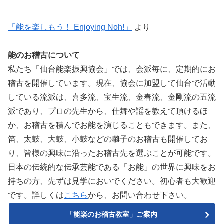
「能を楽しもう！ Enjoying Noh!」
より
能のお稽古について
私たち「仙台能楽振興協会」では、会派毎に、定期的にお
稽古を開催しています。現在、協会に加盟して仙台で活動
している流派は、喜多流、宝生流、金春流、金剛流の五流
派であり、プロの先生から、仕舞や謡を教えて頂けるほ
か、お稽古を積んでお能を演じることもできます。また、
笛、太鼓、大鼓、小鼓などの囃子のお稽古も開催してお
り、皆様の興味に沿ったお稽古先を選ぶことが可能です。
日本の伝統的な伝承芸能である「お能」の世界に興味をお
持ちの方、先ずは見学においでください。初心者も大歓迎
です。詳しくは
こちら
から、お問い合わせ下さい。
「能楽のお稽古教室」ご案内