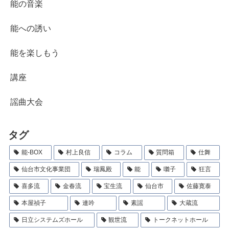
能の音楽
能への誘い
能を楽しもう
講座
謡曲大会
タグ
能-BOX
村上良信
コラム
質問箱
仕舞
仙台市文化事業団
瑞鳳殿
能
囃子
狂言
喜多流
金春流
宝生流
仙台市
佐藤寛泰
本屋禎子
連吟
素謡
大蔵流
日立システムズホール
観世流
トークネットホール