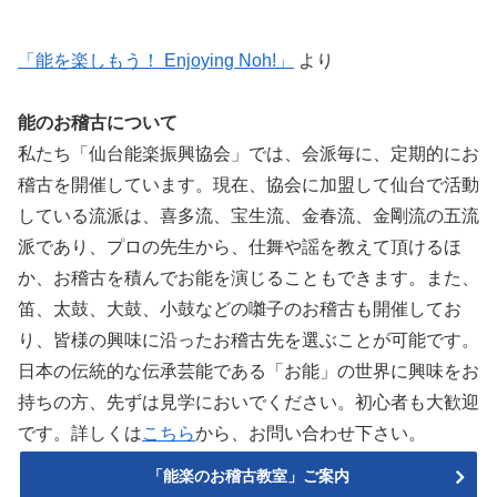
「能を楽しもう！ Enjoying Noh!」
より
能のお稽古について
私たち「仙台能楽振興協会」では、会派毎に、定期的にお
稽古を開催しています。現在、協会に加盟して仙台で活動
している流派は、喜多流、宝生流、金春流、金剛流の五流
派であり、プロの先生から、仕舞や謡を教えて頂けるほ
か、お稽古を積んでお能を演じることもできます。また、
笛、太鼓、大鼓、小鼓などの囃子のお稽古も開催してお
り、皆様の興味に沿ったお稽古先を選ぶことが可能です。
日本の伝統的な伝承芸能である「お能」の世界に興味をお
持ちの方、先ずは見学においでください。初心者も大歓迎
です。詳しくは
こちら
から、お問い合わせ下さい。
「能楽のお稽古教室」ご案内