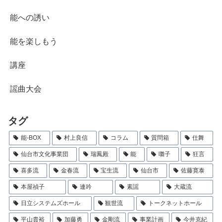
能への誘い
能を楽しもう
講座
謡曲大会
タグ
能-BOX
村上良信
コラム
質問箱
仕舞
仙台市文化事業団
瑞鳳殿
能
囃子
狂言
喜多流
金春流
宝生流
仙台市
佐藤寛泰
本屋禎子
連吟
素謡
大蔵流
日立システムズホール
観世流
トークネットホール
平山貴裕
加藤勇
金剛流
事業計画
今井克紀