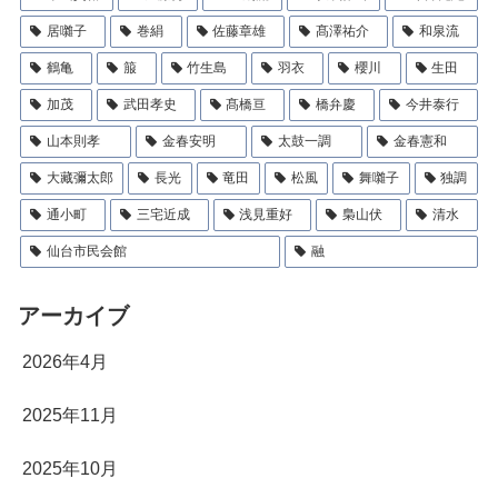
居囃子
巻絹
佐藤章雄
髙澤祐介
和泉流
鶴亀
箙
竹生島
羽衣
櫻川
生田
加茂
武田孝史
髙橋亘
橋弁慶
今井泰行
山本則孝
金春安明
太鼓一調
金春憲和
大藏彌太郎
長光
竜田
松風
舞囃子
独調
通小町
三宅近成
浅見重好
梟山伏
清水
仙台市民会館
融
アーカイブ
2026年4月
2025年11月
2025年10月