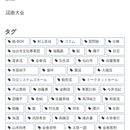
謡曲大会
タグ
能-BOX
村上良信
コラム
質問箱
仕舞
仙台市文化事業団
瑞鳳殿
能
囃子
狂言
喜多流
金春流
宝生流
仙台市
佐藤寛泰
本屋禎子
連吟
素謡
大蔵流
日立システムズホール
観世流
トークネットホール
平山貴裕
加藤勇
金剛流
事業計画
今井克紀
居囃子
巻絹
佐藤章雄
髙澤祐介
和泉流
鶴亀
箙
竹生島
羽衣
櫻川
生田
加茂
武田孝史
髙橋亘
橋弁慶
今井泰行
山本則孝
金春安明
太鼓一調
金春憲和