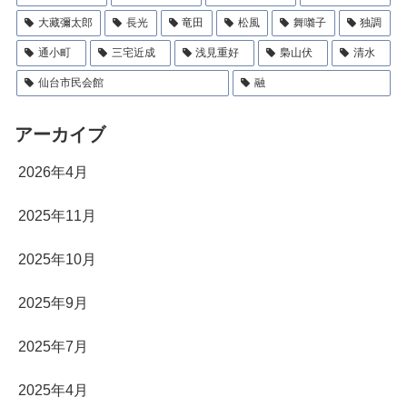
大藏彌太郎
長光
竜田
松風
舞囃子
独調
通小町
三宅近成
浅見重好
梟山伏
清水
仙台市民会館
融
アーカイブ
2026年4月
2025年11月
2025年10月
2025年9月
2025年7月
2025年4月