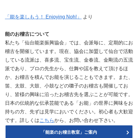
「能を楽しもう！ Enjoying Noh!」
より
能のお稽古について
私たち「仙台能楽振興協会」では、会派毎に、定期的にお
稽古を開催しています。現在、協会に加盟して仙台で活動
している流派は、喜多流、宝生流、金春流、金剛流の五流
派であり、プロの先生から、仕舞や謡を教えて頂けるほ
か、お稽古を積んでお能を演じることもできます。また、
笛、太鼓、大鼓、小鼓などの囃子のお稽古も開催してお
り、皆様の興味に沿ったお稽古先を選ぶことが可能です。
日本の伝統的な伝承芸能である「お能」の世界に興味をお
持ちの方、先ずは見学においでください。初心者も大歓迎
です。詳しくは
こちら
から、お問い合わせ下さい。
「能楽のお稽古教室」ご案内